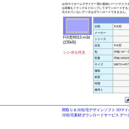
◎3Dマイホームデザイナー用の素材(パーツ/テクス
◎画像をドラッグ＆ドロップしてダウンロードする
示されていないデータはダウンロードできません。
分類
FIX窓
メーカー
FIX窓R013.m3d
シリーズ
(235kB)
品名
FIX窓
シンボル付き
色
外観:ｼﾙﾊﾞ
型番
呼称:0830
サイズ
W870×H57
価格
材質
特徴
備考１
間取り＆3D住宅デザインソフト 3Dマ
3D住宅素材ダウンロードサービス デ