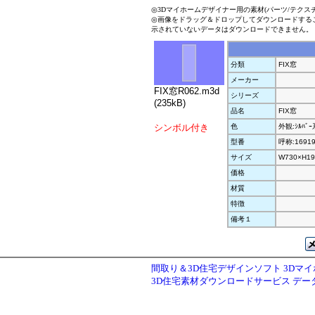
◎3Dマイホームデザイナー用の素材(パーツ/テクス
◎画像をドラッグ＆ドロップしてダウンロードする
示されていないデータはダウンロードできません。
分類
FIX窓
メーカー
FIX窓R062.m3d
シリーズ
(235kB)
品名
FIX窓
シンボル付き
色
外観:ｼﾙﾊﾞ
型番
呼称:1691
サイズ
W730×H19
価格
材質
特徴
備考１
間取り＆3D住宅デザインソフト 3Dマ
3D住宅素材ダウンロードサービス デ