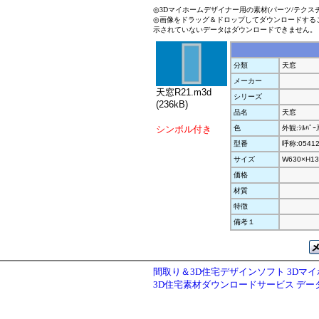
◎3Dマイホームデザイナー用の素材(パーツ/テクス
◎画像をドラッグ＆ドロップしてダウンロードする
示されていないデータはダウンロードできません。
分類
天窓
メーカー
天窓R21.m3d
シリーズ
(236kB)
品名
天窓
シンボル付き
色
外観:ｼﾙﾊﾞ
型番
呼称:0541
サイズ
W630×H13
価格
材質
特徴
備考１
間取り＆3D住宅デザインソフト 3Dマ
3D住宅素材ダウンロードサービス デ