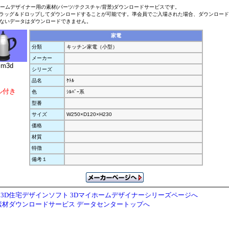
ホームデザイナー用の素材(パーツ/テクスチャ/背景)ダウンロードサービスです。
ラッグ＆ドロップしてダウンロードすることが可能です。準会員でご入場された場合、ダウンロー
ないデータはダウンロードできません。
家電
分類
キッチン家電（小型）
メーカー
.m3d
シリーズ
品名
ｹﾄﾙ
ル付き
色
ｼﾙﾊﾞｰ系
型番
サイズ
W250×D120×H230
価格
材質
特徴
備考１
3D住宅デザインソフト 3Dマイホームデザイナーシリーズページへ
素材ダウンロードサービス データセンタートップへ