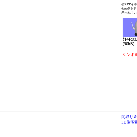
◎3Dマイ
◎画像をド
示されてい
ｹﾄﾙR03
(90kB)
シンボ
間取り＆
3D住宅