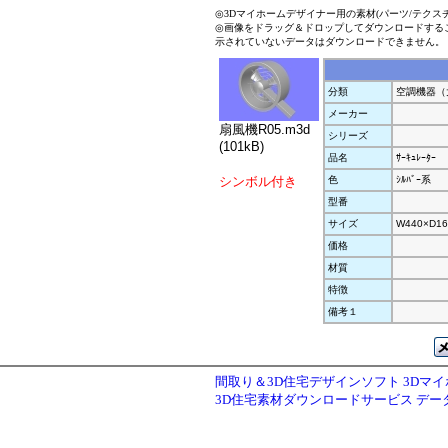
◎3Dマイホームデザイナー用の素材(パーツ/テクス
◎画像をドラッグ＆ドロップしてダウンロードする
示されていないデータはダウンロードできません。
分類
空調機器（
メーカー
扇風機R05.m3d
シリーズ
(101kB)
品名
ｻｰｷｭﾚｰﾀｰ
シンボル付き
色
ｼﾙﾊﾞｰ系
型番
サイズ
W440×D16
価格
材質
特徴
備考１
間取り＆3D住宅デザインソフト 3Dマ
3D住宅素材ダウンロードサービス デ