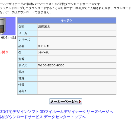
ホームデザイナー用の素材(パーツ/テクスチャ/背景)ダウンロードサービスです。
ラッグ＆ドロップしてダウンロードすることが可能です。準会員でご入場された場合、ダウンロー
ないデータはダウンロードできません。
キッチン
分類
調理器具
メーカー
ｶR04.m3d
シリーズ
品名
ｺｰﾋｰﾒｰｶｰ
ル付き
色
ｼﾙﾊﾞｰ系
型番
サイズ
W150×D250×H300
価格
材質
特徴
備考１
3D住宅デザインソフト 3Dマイホームデザイナーシリーズページへ
素材ダウンロードサービス データセンタートップへ