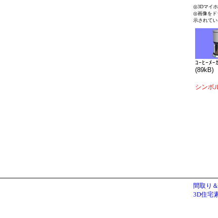
◎3Dマイ
◎画像をド
示されてい
ｺｰﾋｰﾒｰ
(89kB)
シンボ
間取り＆
3D住宅