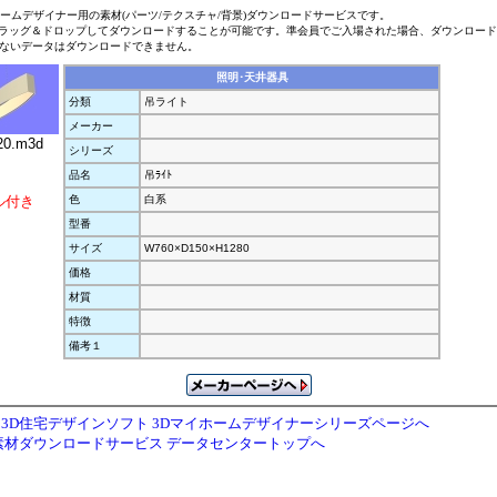
ホームデザイナー用の素材(パーツ/テクスチャ/背景)ダウンロードサービスです。
ラッグ＆ドロップしてダウンロードすることが可能です。準会員でご入場された場合、ダウンロー
ないデータはダウンロードできません。
照明･天井器具
分類
吊ライト
メーカー
0.m3d
シリーズ
品名
吊ﾗｲﾄ
ル付き
色
白系
型番
サイズ
W760×D150×H1280
価格
材質
特徴
備考１
3D住宅デザインソフト 3Dマイホームデザイナーシリーズページへ
素材ダウンロードサービス データセンタートップへ