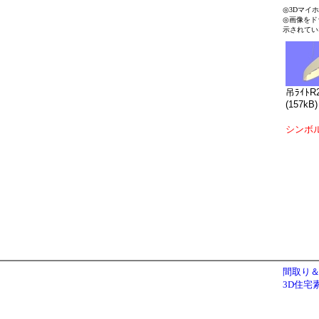
◎3Dマイ
◎画像をド
示されてい
吊ﾗｲﾄR2
(157kB)
シンボ
間取り＆
3D住宅