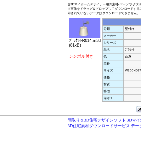
◎3Dマイホームデザイナー用の素材(パーツ/テクス
◎画像をドラッグ＆ドロップしてダウンロードする
示されていないデータはダウンロードできません。
分類
壁付け
メーカー
ﾌﾞﾗｹｯﾄR014.m3d
シリーズ
(81kB)
品名
ﾌﾞﾗｹｯﾄ
シンボル付き
色
白系
型番
サイズ
W250×D37
価格
材質
特徴
備考１
間取り＆3D住宅デザインソフト 3Dマ
3D住宅素材ダウンロードサービス デ