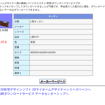
ホームデザイナー用の素材(パーツ/テクスチャ/背景)ダウンロードサービスです。
ラッグ＆ドロップしてダウンロードすることが可能です。準会員でご入場された場合、ダウンロー
ないデータはダウンロードできません。
キッチン
分類
L型キッチン
メーカー
1.m3d
シリーズ
品名
L型ｷｯﾁﾝ
ル付き
色
茶系
型番
サイズ
W2550×D1650×H2350
価格
材質
特徴
備考１
3D住宅デザインソフト 3Dマイホームデザイナーシリーズページへ
素材ダウンロードサービス データセンタートップへ