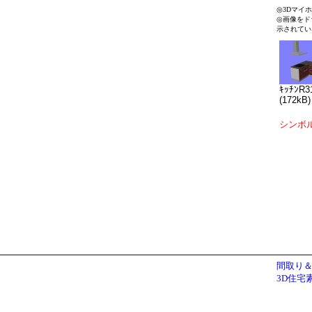
◎3Dマイ
◎画像をド
示されてい
ｷｯﾁﾝR3
(172kB)
シンボ
間取り＆
3D住宅