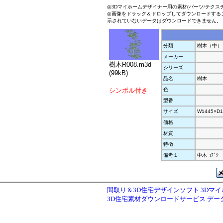
◎3Dマイホームデザイナー用の素材(パーツ/テクス
◎画像をドラッグ＆ドロップしてダウンロードする
示されていないデータはダウンロードできません。
分類
樹木（中）
メーカー
樹木R008.m3d
シリーズ
(99kB)
品名
樹木
シンボル付き
色
型番
サイズ
W1445×D1
価格
材質
特徴
備考１
中木 ｺﾌﾞｼ
間取り＆3D住宅デザインソフト 3Dマ
3D住宅素材ダウンロードサービス デ