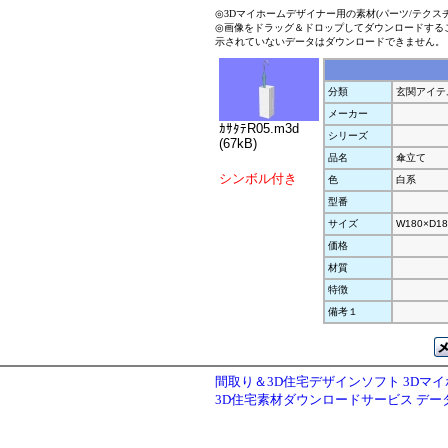
◎3Dマイホームデザイナー用の素材(パーツ/テクス
◎画像をドラッグ＆ドロップしてダウンロードする
示されていないデータはダウンロードできません。
分類
玄関アイテ
メーカー
ｶｻﾀﾃR05.m3d
シリーズ
(67kB)
品名
傘立て
シンボル付き
色
白系
型番
サイズ
W180×D18
価格
材質
特徴
備考１
間取り＆3D住宅デザインソフト 3Dマ
3D住宅素材ダウンロードサービス デ