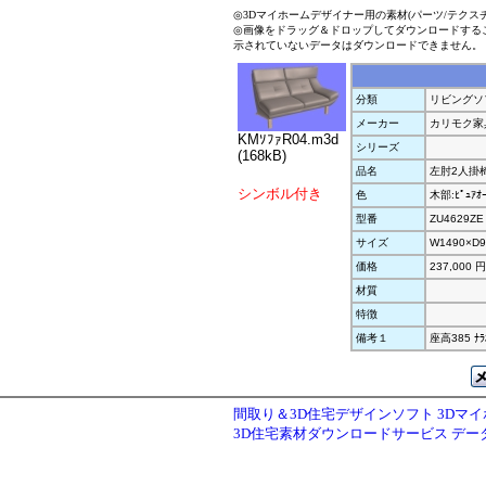
◎3Dマイホームデザイナー用の素材(パーツ/テクス
◎画像をドラッグ＆ドロップしてダウンロードする
示されていないデータはダウンロードできません。
分類
リビングソ
メーカー
カリモク家
KMｿﾌｧR04.m3d
シリーズ
(168kB)
品名
左肘2人掛椅
シンボル付き
色
木部:ﾋﾟｭｱｵ
型番
ZU4629ZE
サイズ
W1490×D9
価格
237,000 円
材質
特徴
備考１
座高385 
間取り＆3D住宅デザインソフト 3Dマ
3D住宅素材ダウンロードサービス デ