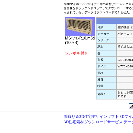
◎3Dマイホームデザイナー用の素材(パーツ/テクス
◎画像をドラッグ＆ドロップしてダウンロードする
示されていないデータはダウンロードできません。
分類
空調機器（
メーカー
パナソニッ
MSｴｱｺﾝR10.m3d
シリーズ
(100kB)
品名
壁ﾋﾞﾙﾄｲﾝｴｱ
シンボル付き
色
型番
CS-B409C
サイズ
W770×D20
価格
材質
特徴
おもに14畳用
備考１
ｽﾞです
間取り＆3D住宅デザインソフト 3Dマ
3D住宅素材ダウンロードサービス デ