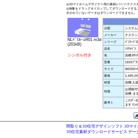
◎3Dマイホームデザイナー用の素材(パーツ/テクス
◎画像をドラッグ＆ドロップしてダウンロードする
示されていないデータはダウンロードできません。
分類
システムバ
メーカー
ナスラッ
NLﾊﾞｽﾙｰﾑR01.m3d
シリーズ
ﾊﾞｽﾘｰﾊﾞ
(201kB)
品名
ｼｽﾃﾑﾊﾞｽ
シンボル付き
色
浴槽:ﾎﾜｲ
型番
1620ﾌﾟﾗ
サイズ
W2000×
価格
1,495,2
材質
浴槽:人
お掃除ﾗｸﾗ
特徴
浴槽･ま
このﾃﾞ
備考１
ます ﾏﾆ
間取り＆3D住宅デザインソフト 3Dマ
3D住宅素材ダウンロードサービス デ