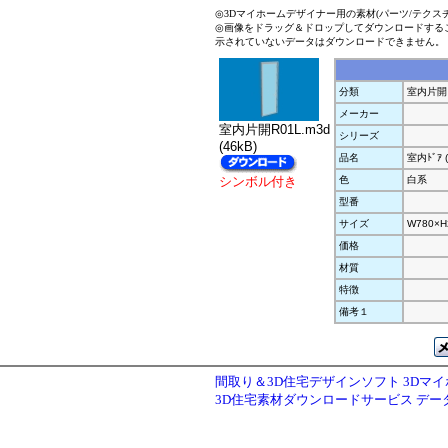
◎3Dマイホームデザイナー用の素材(パーツ/テクス
◎画像をドラッグ＆ドロップしてダウンロードする
示されていないデータはダウンロードできません。
分類
室内片開
メーカー
室内片開R01L.m3d
シリーズ
(46kB)
品名
室内ﾄﾞｱ 
シンボル付き
色
白系
型番
サイズ
W780×H
価格
材質
特徴
備考１
間取り＆3D住宅デザインソフト 3Dマ
3D住宅素材ダウンロードサービス デ