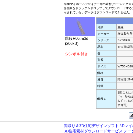
◎3Dマイホームデザイナー用の素材(パーツ/テクス
◎画像をドラッグ＆ドロップしてダウンロードする
示されていないデータはダウンロードできません。
分類
直線
メーカー
横森製作所
階段R06.m3d
シリーズ
SYSTAIR
(206kB)
品名
THS直線階段
シンボル付き
色
型番
サイズ
W750×D28
価格
材質
階段部:ｽﾁｰ
特徴
1邸ごとにｵ
です ｻｻﾗは
備考１
ｸ､ｸﾞﾚｰ､ｼﾙ
合せ可)
間取り＆3D住宅デザインソフト 3Dマ
3D住宅素材ダウンロードサービス デ