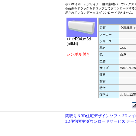
◎3Dマイホームデザイナー用の素材(パーツ/テクス
◎画像をドラッグ＆ドロップしてダウンロードする
示されていないデータはダウンロードできません。
分類
空調機器（
メーカー
ｴｱｺﾝR04.m3d
シリーズ
(58kB)
品名
ｴｱｺﾝ
シンボル付き
色
白系
型番
サイズ
W800×D25
価格
材質
特徴
備考１
おもに12
間取り＆3D住宅デザインソフト 3Dマ
3D住宅素材ダウンロードサービス デ