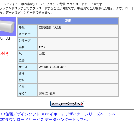
ホームデザイナー用の素材(パーツ/テクスチャ/背景)ダウンロードサービスです。
ラッグ＆ドロップしてダウンロードすることが可能です。準会員でご入場された場合、ダウンロー
ないデータはダウンロードできません。
家電
分類
空調機器（大型）
メーカー
7.m3d
シリーズ
品名
ｴｱｺﾝ
ル付き
色
白系
型番
サイズ
W810×D320×H300
価格
材質
特徴
備考１
おもに6畳用
3D住宅デザインソフト 3Dマイホームデザイナーシリーズページへ
素材ダウンロードサービス データセンタートップへ