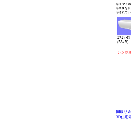
◎3Dマイ
◎画像をド
示されてい
ｴｱｺﾝR1
(58kB)
シンボ
間取り＆
3D住宅