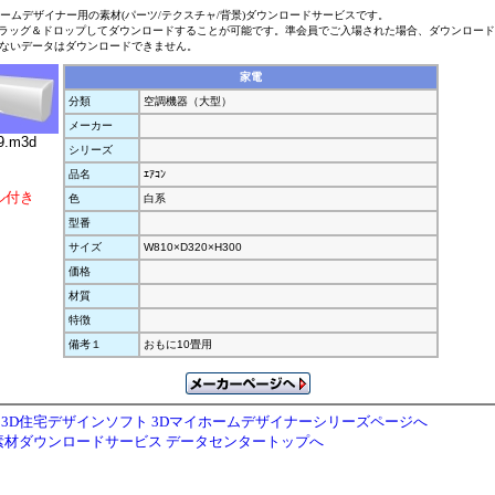
ホームデザイナー用の素材(パーツ/テクスチャ/背景)ダウンロードサービスです。
ラッグ＆ドロップしてダウンロードすることが可能です。準会員でご入場された場合、ダウンロー
ないデータはダウンロードできません。
家電
分類
空調機器（大型）
メーカー
9.m3d
シリーズ
品名
ｴｱｺﾝ
ル付き
色
白系
型番
サイズ
W810×D320×H300
価格
材質
特徴
備考１
おもに10畳用
3D住宅デザインソフト 3Dマイホームデザイナーシリーズページへ
素材ダウンロードサービス データセンタートップへ