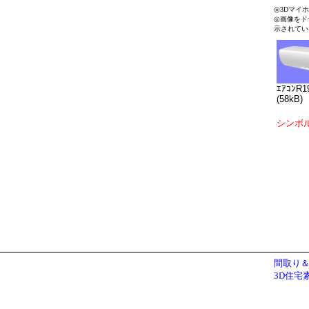
◎3Dマイ
◎画像をド
示されてい
ｴｱｺﾝR1
(58kB)
シンボ
間取り＆
3D住宅