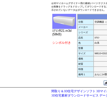
◎3Dマイホームデザイナー用の素材(パーツ/テクス
◎画像をドラッグ＆ドロップしてダウンロードする
示されていないデータはダウンロードできません。
分類
空調機器（
メーカー
ｴｱｺﾝR21.m3d
シリーズ
(58kB)
品名
ｴｱｺﾝ
シンボル付き
色
白系
型番
サイズ
W810×D32
価格
材質
特徴
備考１
おもに14
間取り＆3D住宅デザインソフト 3Dマ
3D住宅素材ダウンロードサービス デ