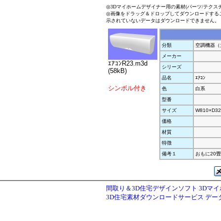
◎3Dマイホームデザイナー用の素材(パーツ/テクス
◎画像をドラッグ＆ドロップしてダウンロードする
示されていないデータはダウンロードできません。
分類
空調機器（
メーカー
ｴｱｺﾝR23.m3d
シリーズ
(58kB)
品名
ｴｱｺﾝ
シンボル付き
色
白系
型番
サイズ
W810×D32
価格
材質
特徴
備考１
おもに20
間取り＆3D住宅デザインソフト 3Dマ
3D住宅素材ダウンロードサービス デ