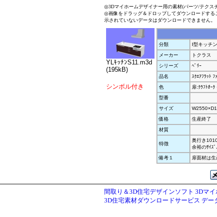
◎3Dマイホームデザイナー用の素材(パーツ/テクス
◎画像をドラッグ＆ドロップしてダウンロードする
示されていないデータはダウンロードできません。
分類
I型キッチ
メーカー
トクラス
YLｷｯﾁﾝS11.m3d
シリーズ
ﾍﾞﾘｰ
(195kB)
品名
ｽｸｴｱﾌﾗｯﾄ ﾌ
シンボル付き
色
扉:ｸﾗﾌﾄｵｰｸ 
型番
サイズ
W2550×D1
価格
生産終了
材質
奥行き1010
特徴
余裕のｻｲｽ
備考１
扉面材は生
間取り＆3D住宅デザインソフト 3Dマ
3D住宅素材ダウンロードサービス デ