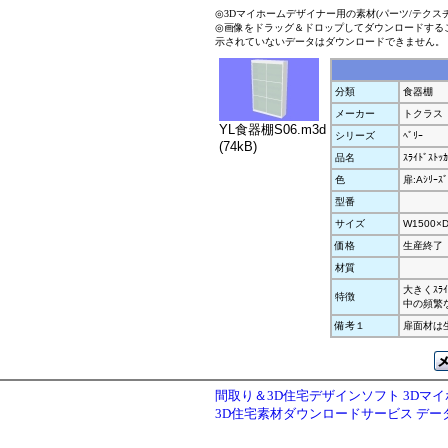
◎3Dマイホームデザイナー用の素材(パーツ/テクス
◎画像をドラッグ＆ドロップしてダウンロードする
示されていないデータはダウンロードできません。
分類
食器棚
メーカー
トクラス
YL食器棚S06.m3d
シリーズ
ﾍﾞﾘｰ
(74kB)
品名
ｽﾗｲﾄﾞｽﾄｯ
色
扉:Aｼﾘｰｽﾞ
型番
サイズ
W1500×D
価格
生産終了
材質
大きくｽﾗ
特徴
中の頻繁
備考１
扉面材は
間取り＆3D住宅デザインソフト 3Dマ
3D住宅素材ダウンロードサービス デ