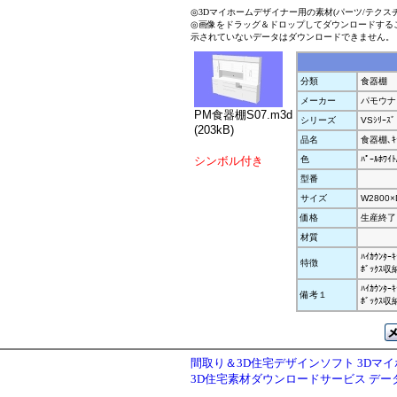
◎3Dマイホームデザイナー用の素材(パーツ/テクス
◎画像をドラッグ＆ドロップしてダウンロードする
示されていないデータはダウンロードできません。
分類
食器棚
メーカー
パモウナ
PM食器棚S07.m3d
シリーズ
VSｼﾘｰｽﾞ
(203kB)
品名
食器棚､ｷｯ
シンボル付き
色
ﾊﾟｰﾙﾎﾜｲ
型番
サイズ
W2800×
価格
生産終了
材質
ﾊｲｶｳﾝﾀｰ
特徴
ﾎﾞｯｸｽ
ﾊｲｶｳﾝﾀｰ
備考１
ﾎﾞｯｸｽ
間取り＆3D住宅デザインソフト 3Dマ
3D住宅素材ダウンロードサービス デ