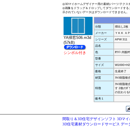
◎3Dマイホームデザイナー用の素材(パーツ/テクス
◎画像をドラッグ＆ドロップしてダウンロードする
示されていないデータはダウンロードできません。
分類
掃出し2枚
メーカー
ＹＫＫ Ａ
YA掃窓S06.m3d
シリーズ
APW 311
(57kB)
品名
シンボル付き
色
ﾎﾜｲﾄ 内観ﾎﾜ
型番
サイズ
W1690×H2
価格
生産終了
材質
ｱﾙﾐ樹脂複
ｱﾙﾐ樹脂複
特徴
す 2枚のｶ
の伝わりを
備考１
間取り＆3D住宅デザインソフト 3Dマ
3D住宅素材ダウンロードサービス デ