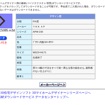
ホームデザイナー用の素材(パーツ/テクスチャ/背景)ダウンロードサービスです。
ラッグ＆ドロップしてダウンロードすることが可能です。準会員でご入場された場合、ダウンロー
ないデータはダウンロードできません。
デザイン窓
分類
FIX窓
メーカー
ＹＫＫ ＡＰ
窓S085.m3d
シリーズ
APW 230
品名
ル付き
色
ﾌﾞﾗｳﾝ 内観ﾐﾙｷｰﾎﾜｲﾄ
型番
サイズ
W323×H171
価格
生産終了
材質
窓ﾌﾚｰﾑ幅の寸法をすべて統一異なる形の組合せも､違和感
特徴
のない仕上がりに
備考１
3D住宅デザインソフト 3Dマイホームデザイナーシリーズページへ
素材ダウンロードサービス データセンタートップへ