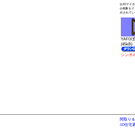
◎3Dマイ
◎画像をド
示されてい
YAFIX
(45kB)
シンボ
間取り＆
3D住宅