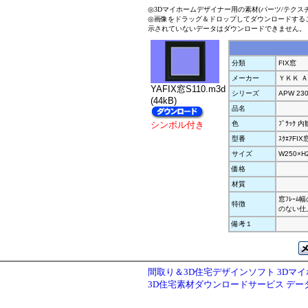
◎3Dマイホームデザイナー用の素材(パーツ/テクス
◎画像をドラッグ＆ドロップしてダウンロードする
示されていないデータはダウンロードできません。
分類
FIX窓
メーカー
ＹＫＫ 
YAFIX窓S110.m3d
シリーズ
APW 23
(44kB)
品名
シンボル付き
色
ﾌﾞﾗｯｸ 内
型番
ｽｸｴｱFIX
サイズ
W250×H
価格
材質
窓ﾌﾚｰ
特徴
のない仕
備考１
間取り＆3D住宅デザインソフト 3Dマ
3D住宅素材ダウンロードサービス デ