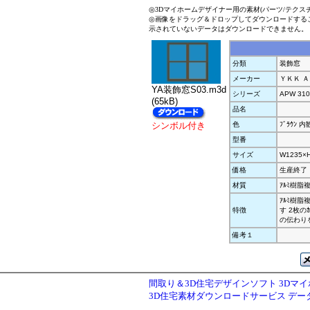
◎3Dマイホームデザイナー用の素材(パーツ/テクス
◎画像をドラッグ＆ドロップしてダウンロードする
示されていないデータはダウンロードできません。
分類
装飾窓
メーカー
ＹＫＫ 
YA装飾窓S03.m3d
シリーズ
APW 310
(65kB)
品名
シンボル付き
色
ﾌﾞﾗｳﾝ 内
型番
サイズ
W1235×H
価格
生産終了
材質
ｱﾙﾐ樹脂
ｱﾙﾐ樹脂
特徴
す 2枚の
の伝わり
備考１
間取り＆3D住宅デザインソフト 3Dマ
3D住宅素材ダウンロードサービス デ