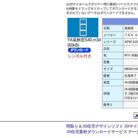
◎3Dマイホームデザイナー用の素材(パーツ/テクス
◎画像をドラッグ＆ドロップしてダウンロードする
示されていないデータはダウンロードできません。
分類
装飾窓
メーカー
ＹＫＫ 
YA装飾窓S40.m3d
シリーズ
APW 310
(60kB)
品名
シンボル付き
色
ﾎﾜｲﾄ 内観
型番
サイズ
W640×H
価格
生産終了
材質
ｱﾙﾐ樹脂
ｱﾙﾐ樹脂
特徴
す 2枚の
の伝わり
備考１
間取り＆3D住宅デザインソフト 3Dマ
3D住宅素材ダウンロードサービス デ