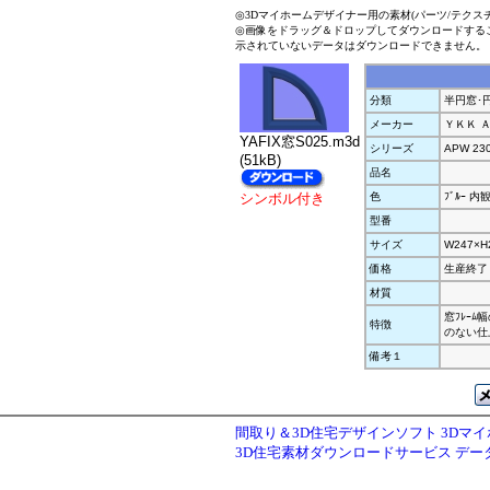
◎3Dマイホームデザイナー用の素材(パーツ/テクス
◎画像をドラッグ＆ドロップしてダウンロードする
示されていないデータはダウンロードできません。
分類
半円窓･
メーカー
ＹＫＫ 
YAFIX窓S025.m3d
シリーズ
APW 23
(51kB)
品名
シンボル付き
色
ﾌﾞﾙｰ 内観
型番
サイズ
W247×H
価格
生産終了
材質
窓ﾌﾚｰ
特徴
のない仕
備考１
間取り＆3D住宅デザインソフト 3Dマ
3D住宅素材ダウンロードサービス デ