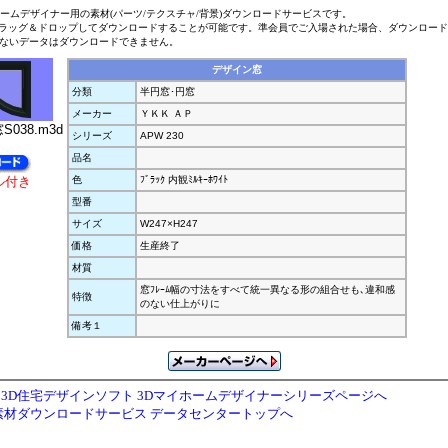
ホームデザイナー用の素材(パーツ/テクスチャ/背景)ダウンロードサービスです。
ラッグ＆ドロップしてダウンロードすることが可能です。準会員でご入場された場合、ダウンロー
ないデータはダウンロードできません。
デザイン窓
分類
半円窓･円窓
メーカー
ＹＫＫ ＡＰ
窓S038.m3d
シリーズ
APW 230
品名
ル付き
色
ﾌﾞﾗｯｸ 内観ﾐﾙｷｰﾎﾜｲﾄ
型番
サイズ
W247×H247
価格
生産終了
材質
窓ﾌﾚｰﾑ幅の寸法をすべて統一異なる形の組合せも､違和感
特徴
のない仕上がりに
備考１
3D住宅デザインソフト 3Dマイホームデザイナーシリーズページへ
素材ダウンロードサービス データセンタートップへ