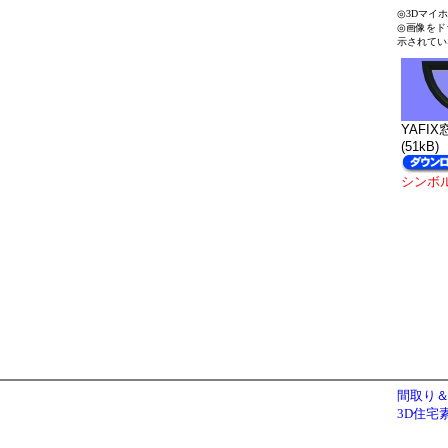
◎3Dマイ
◎画像をド
示されてい
YAFIX
(51kB)
シンボ
間取り＆
3D住宅