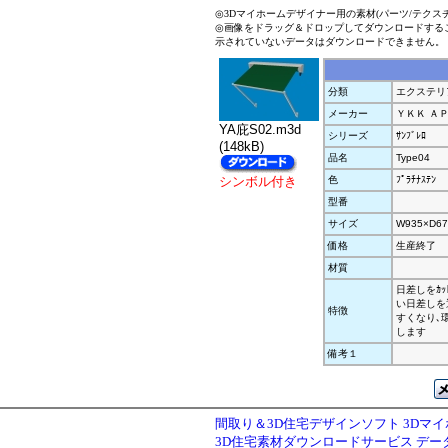
◎3Dマイホームデザイナー用の素材(パーツ/テクス
◎画像をドラッグ＆ドロップしてダウンロードする
示されていないデータはダウンロードできません。
分類
エクステリ
メーカー
ＹＫＫ Ａ
YA庇S02.m3d
シリーズ
ｻﾝﾌﾞﾚﾛ
(148kB)
品名
Type04
シンボル付き
色
ﾌﾟﾗﾁﾅｽﾃﾝ
型番
サイズ
W935×D67
価格
生産終了
材質
日差しをｶｯ
い日差しを
特徴
すくなり､
します
備考１
間取り＆3D住宅デザインソフト 3Dマ
3D住宅素材ダウンロードサービス デ