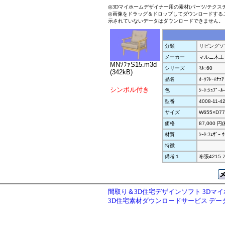
◎3Dマイホームデザイナー用の素材(パーツ/テクス
◎画像をドラッグ＆ドロップしてダウンロードする
示されていないデータはダウンロードできません。
分類
リビングソ
メーカー
マルニ木工
MNｿﾌｧS15.m3d
シリーズ
ﾏﾙﾆ60
(342kB)
品名
ｵｰｸﾌﾚｰﾑﾁｪｱ
シンボル付き
色
ｼｰﾄ:ｼｭﾌﾟｰﾙ-
型番
4008-11-4
サイズ
W655×D77
価格
87,000 円
材質
ｼｰﾄ:ﾌｪｻﾞｰ ｳ
特徴
備考１
布張4215 
間取り＆3D住宅デザインソフト 3Dマ
3D住宅素材ダウンロードサービス デ