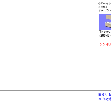
◎3Dマイ
◎画像をド
示されてい
TKｷｯﾁﾝ
(286kB)
シンボ
間取り＆
3D住宅