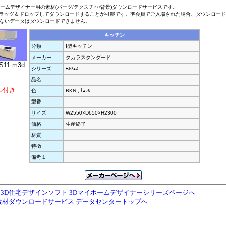
ホームデザイナー用の素材(パーツ/テクスチャ/背景)ダウンロードサービスです。
ラッグ＆ドロップしてダウンロードすることが可能です。準会員でご入場された場合、ダウンロー
ないデータはダウンロードできません。
キッチン
分類
I型キッチン
メーカー
タカラスタンダード
S11.m3d
シリーズ
ﾓﾙﾌｪｽ
品名
ル付き
色
BKN:ﾅﾁｭﾗﾙ
型番
サイズ
W2550×D650×H2300
価格
生産終了
材質
特徴
備考１
3D住宅デザインソフト 3Dマイホームデザイナーシリーズページへ
素材ダウンロードサービス データセンタートップへ