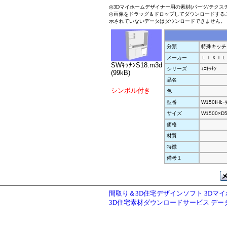
◎3Dマイホームデザイナー用の素材(パーツ/テクス
◎画像をドラッグ＆ドロップしてダウンロードする
示されていないデータはダウンロードできません。
分類
特殊キッチ
メーカー
ＬＩＸＩＬ
SWｷｯﾁﾝS18.m3d
シリーズ
ﾐﾆｷｯﾁﾝ
(99kB)
品名
シンボル付き
色
型番
W150IHﾋｰ
サイズ
W1500×D5
価格
材質
特徴
備考１
間取り＆3D住宅デザインソフト 3Dマ
3D住宅素材ダウンロードサービス デ