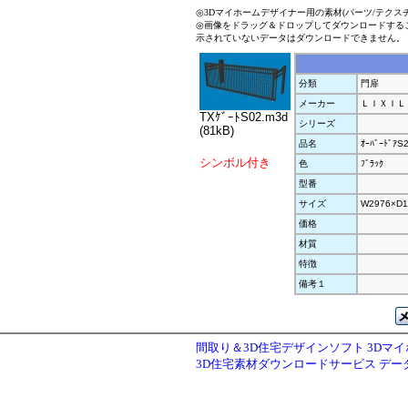
◎3Dマイホームデザイナー用の素材(パーツ/テクス
◎画像をドラッグ＆ドロップしてダウンロードする
示されていないデータはダウンロードできません。
分類
門扉
メーカー
ＬＩＸＩＬ
TXｹﾞｰﾄS02.m3d
シリーズ
(81kB)
品名
ｵｰﾊﾞｰﾄﾞｱS
シンボル付き
色
ﾌﾞﾗｯｸ
型番
サイズ
W2976×D1
価格
材質
特徴
備考１
間取り＆3D住宅デザインソフト 3Dマ
3D住宅素材ダウンロードサービス デ