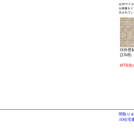
◎3Dマイ
◎画像をド
示されてい
IX外壁材
(17kB)
MTB形
間取り＆
3D住宅