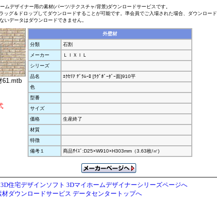
ホームデザイナー用の素材(パーツ/テクスチャ/背景)ダウンロードサービスです。
ラッグ＆ドロップしてダウンロードすることが可能です。準会員でご入場された場合、ダウンロー
ないデータはダウンロードできません。
外壁材
分類
石割
メーカー
ＬＩＸＩＬ
シリーズ
品名
ｴｸｾﾘｱ ﾃﾞﾗﾑｰﾛ [ﾗｸﾞﾎﾞｰﾀﾞｰ面]910平
61.mtb
色
型番
式
サイズ
価格
生産終了
材質
特徴
備考１
商品ｻｲｽﾞ:D25×W910×H303mm（3.63枚/㎡)
3D住宅デザインソフト 3Dマイホームデザイナーシリーズページへ
素材ダウンロードサービス データセンタートップへ