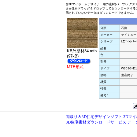
◎3Dマイホームデザイナー用の素材(パーツ/テクス
◎画像をドラッグ＆ドロップしてダウンロードする
示されていないデータはダウンロードできません。
分類
石割
メーカー
ケイミュー
シリーズ
ｾﾗﾃﾞｨｰﾙ ｱｰ
品名
KB外壁材34.mtb
色
(97kB)
型番
MTB形式
サイズ
W3030×D1
価格
生産終了
材質
特徴
備考１
間取り＆3D住宅デザインソフト 3Dマ
3D住宅素材ダウンロードサービス デ