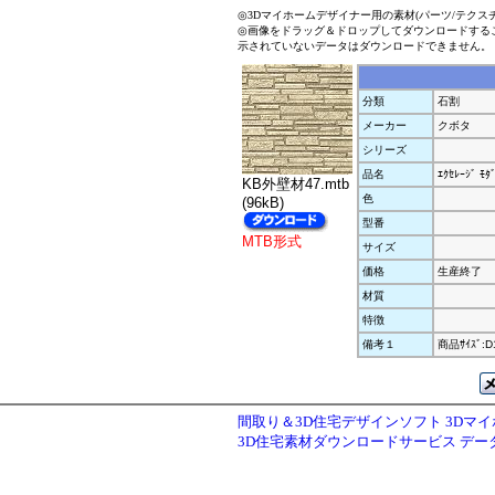
◎3Dマイホームデザイナー用の素材(パーツ/テクス
◎画像をドラッグ＆ドロップしてダウンロードする
示されていないデータはダウンロードできません。
分類
石割
メーカー
クボタ
シリーズ
品名
ｴｸｾﾚｰｼﾞ ﾓﾀ
KB外壁材47.mtb
色
(96kB)
型番
MTB形式
サイズ
価格
生産終了
材質
特徴
備考１
商品ｻｲｽﾞ:D1
間取り＆3D住宅デザインソフト 3Dマ
3D住宅素材ダウンロードサービス デ