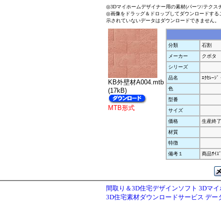
◎3Dマイホームデザイナー用の素材(パーツ/テクス
◎画像をドラッグ＆ドロップしてダウンロードする
示されていないデータはダウンロードできません。
分類
石割
メーカー
クボタ
シリーズ
品名
ｴｸｾﾚｰｼﾞ 
KB外壁材A004.mtb
色
(17kB)
型番
MTB形式
サイズ
価格
生産終
材質
特徴
備考１
商品ｻｲｽﾞ
間取り＆3D住宅デザインソフト 3Dマ
3D住宅素材ダウンロードサービス デ