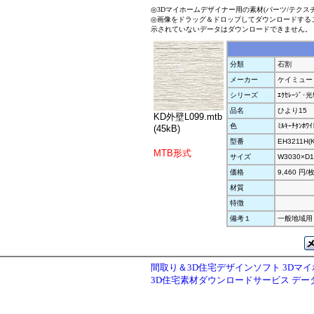
◎3Dマイホームデザイナー用の素材(パーツ/テクス
◎画像をドラッグ＆ドロップしてダウンロードする
示されていないデータはダウンロードできません。
分類
石割
メーカー
ケイミュー
シリーズ
ｴｸｾﾚｰｼﾞ･光
品名
ひより15
KD外壁L099.mtb
色
ﾐﾙｷｰﾁﾀﾝﾎﾜｲ
(45kB)
型番
EH3211H(K
MTB形式
サイズ
W3030×D1
価格
9,460 円/
材質
特徴
備考１
一般地域用
間取り＆3D住宅デザインソフト 3Dマ
3D住宅素材ダウンロードサービス デ