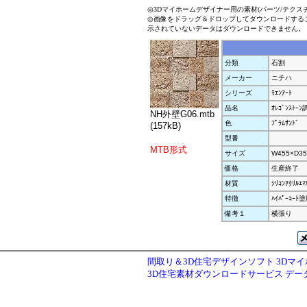
◎3Dマイホームデザイナー用の素材(パーツ/テクス
◎画像をドラッグ＆ドロップしてダウンロードする
示されていないデータはダウンロードできません。
分類
石割
メーカー
ニチハ
シリーズ
ﾓｴﾝｱｰﾄ
品名
ｵﾚｺﾞﾝｽﾄｰﾝ
NH外壁G06.mtb
色
ﾌﾟﾗﾑｻﾝﾄﾞ
(157kB)
型番
MTB形式
サイズ
W455×D35
価格
生産終了
材質
ｼﾘｺﾝｱｸﾘﾙｴ
特徴
ﾊｲﾊﾟｰｺｰ
備考１
横張り
間取り＆3D住宅デザインソフト 3Dマ
3D住宅素材ダウンロードサービス デ