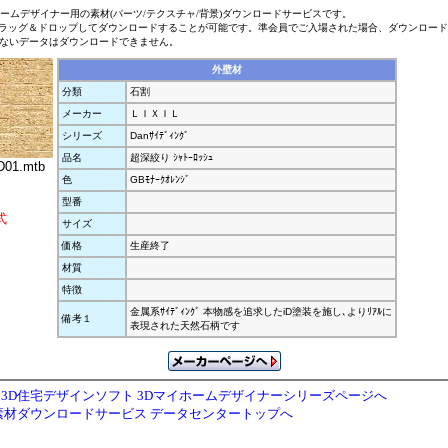
ホームデザイナー用の素材(パーツ/テクスチャ/背景)ダウンロードサービスです。
ラッグ＆ドロップしてダウンロードすることが可能です。準会員でご入場された場合、ダウンロー
ないデータはダウンロードできません。
外壁材
分類
石割
メーカー
ＬＩＸＩＬ
シリーズ
Danｻｲﾃﾞｨﾝｸﾞ
品名
超深絞り ｼｬﾄｰﾛｯｼｭ
01.mtb
色
GBﾓﾅｰｸｵﾚﾝｼﾞ
型番
式
サイズ
価格
生産終了
材質
特徴
金属系ｻｲﾃﾞｨﾝｸﾞ 本物感を追求したiD塗装を施し､よりﾘｱﾙに
備考１
表現された天然石柄です
3D住宅デザインソフト 3Dマイホームデザイナーシリーズページへ
素材ダウンロードサービス データセンタートップへ