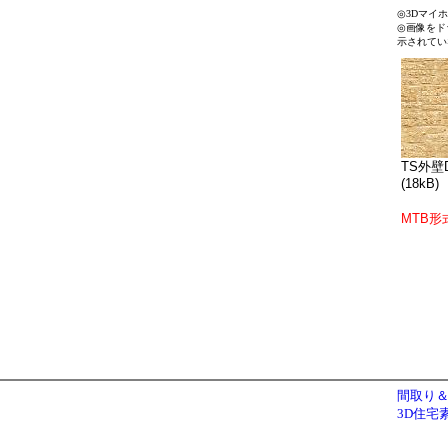
◎3Dマイ
◎画像をド
示されてい
TS外壁D
(18kB)
MTB形
間取り＆
3D住宅