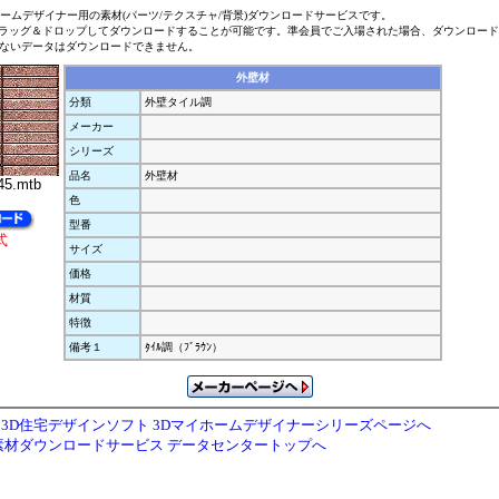
ホームデザイナー用の素材(パーツ/テクスチャ/背景)ダウンロードサービスです。
ラッグ＆ドロップしてダウンロードすることが可能です。準会員でご入場された場合、ダウンロー
ないデータはダウンロードできません。
外壁材
分類
外壁タイル調
メーカー
シリーズ
品名
外壁材
5.mtb
色
型番
式
サイズ
価格
材質
特徴
備考１
ﾀｲﾙ調（ﾌﾞﾗｳﾝ）
3D住宅デザインソフト 3Dマイホームデザイナーシリーズページへ
素材ダウンロードサービス データセンタートップへ