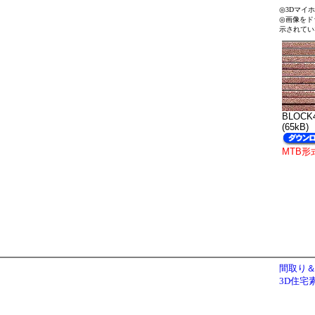
◎3Dマイ
◎画像をド
示されてい
BLOCK4
(65kB)
MTB形
間取り＆
3D住宅