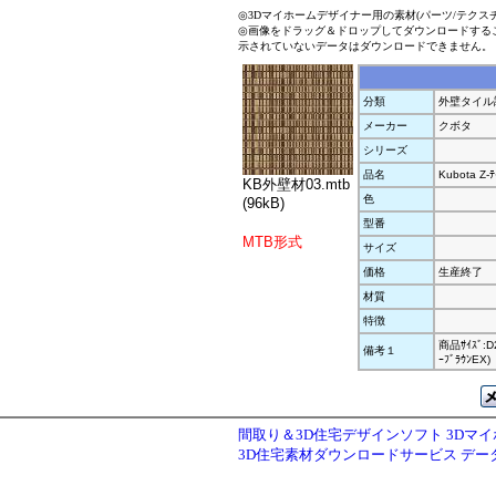
◎3Dマイホームデザイナー用の素材(パーツ/テクス
◎画像をドラッグ＆ドロップしてダウンロードする
示されていないデータはダウンロードできません。
分類
外壁タイル
メーカー
クボタ
シリーズ
品名
Kubota Z-ﾃ
KB外壁材03.mtb
色
(96kB)
型番
MTB形式
サイズ
価格
生産終了
材質
特徴
商品ｻｲｽﾞ:D
備考１
ｰﾌﾞﾗｳﾝEX)
間取り＆3D住宅デザインソフト 3Dマ
3D住宅素材ダウンロードサービス デ