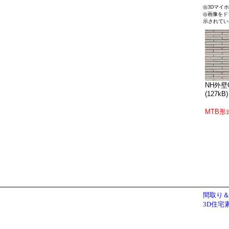
◎3Dマイ
◎画像をド
示されてい
NH外壁G
(127kB)
MTB形
間取り＆
3D住宅