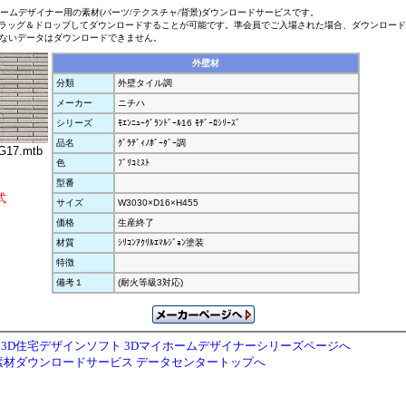
ホームデザイナー用の素材(パーツ/テクスチャ/背景)ダウンロードサービスです。
ラッグ＆ドロップしてダウンロードすることが可能です。準会員でご入場された場合、ダウンロー
ないデータはダウンロードできません。
外壁材
分類
外壁タイル調
メーカー
ニチハ
シリーズ
ﾓｴﾝﾆｭｰｸﾞﾗﾝﾄﾞｰﾙ16 ﾓﾃﾞｰﾛｼﾘｰｽﾞ
品名
ｸﾞﾗﾃﾞｨﾉﾎﾞｰﾀﾞｰ調
17.mtb
色
ﾌﾞﾘｺﾐｽﾄ
型番
式
サイズ
W3030×D16×H455
価格
生産終了
材質
ｼﾘｺﾝｱｸﾘﾙｴﾏﾙｼﾞｮﾝ塗装
特徴
備考１
(耐火等級3対応)
3D住宅デザインソフト 3Dマイホームデザイナーシリーズページへ
素材ダウンロードサービス データセンタートップへ