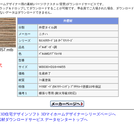
ホームデザイナー用の素材(パーツ/テクスチャ/背景)ダウンロードサービスです。
ラッグ＆ドロップしてダウンロードすることが可能です。準会員でご入場された場合、ダウンロー
ないデータはダウンロードできません。
外壁材
分類
外壁タイル調
メーカー
ニチハ
シリーズ
ﾓｴﾝｴｸｾﾗｰﾄﾞ16 ｵﾍﾟﾘｱｼﾘｰｽﾞ
品名
ﾊﾟﾙﾑﾎﾞｰﾀﾞｰ調
57.mtb
色
ﾊﾟﾙﾑMGｱﾌﾟﾘｺｯﾄⅡ
型番
式
サイズ
W3030×D16×H455
価格
生産終了
材質
ﾌｯ素塗装
特徴
ﾏｲｸﾛｶﾞｰﾄﾞ(ｾﾙﾌｸﾘｰﾆﾝｸﾞ)･ﾌﾟﾗﾁﾅｺｰﾄ塗膜10年保証
備考１
横張り専用 (耐火等級3対応)
3D住宅デザインソフト 3Dマイホームデザイナーシリーズページへ
素材ダウンロードサービス データセンタートップへ