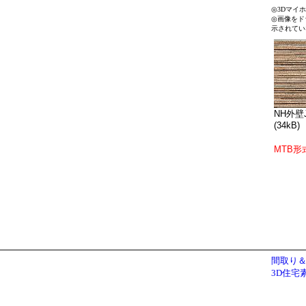
◎3Dマイ
◎画像をド
示されてい
NH外壁J
(34kB)
MTB形
間取り＆
3D住宅