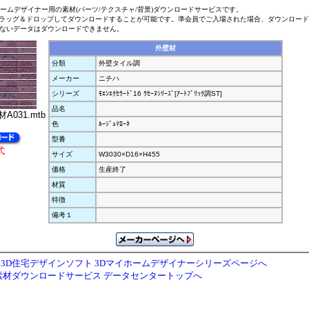
ホームデザイナー用の素材(パーツ/テクスチャ/背景)ダウンロードサービスです。
ラッグ＆ドロップしてダウンロードすることが可能です。準会員でご入場された場合、ダウンロー
ないデータはダウンロードできません。
外壁材
分類
外壁タイル調
メーカー
ニチハ
シリーズ
ﾓｴﾝｴｸｾﾗｰﾄﾞ16 ﾗｾｰﾇｼﾘｰｽﾞ[ｱｰﾄﾌﾞﾘｯｸ調ST]
品名
A031.mtb
色
ﾙｰｼﾞｭﾏﾛｰﾈ
型番
式
サイズ
W3030×D16×H455
価格
生産終了
材質
特徴
備考１
3D住宅デザインソフト 3Dマイホームデザイナーシリーズページへ
素材ダウンロードサービス データセンタートップへ