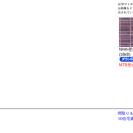
◎3Dマイ
◎画像をド
示されてい
NH外壁材
(18kB)
MTB形
間取り＆
3D住宅