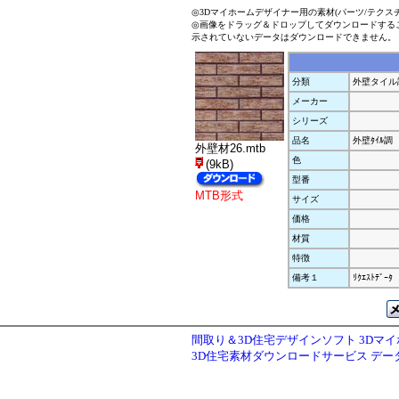
◎3Dマイホームデザイナー用の素材(パーツ/テクス
◎画像をドラッグ＆ドロップしてダウンロードする
示されていないデータはダウンロードできません。
分類
外壁タイル
メーカー
シリーズ
品名
外壁ﾀｲﾙ調
外壁材26.mtb
色
(9kB)
型番
MTB形式
サイズ
価格
材質
特徴
備考１
ﾘｸｴｽﾄﾃﾞｰﾀ
間取り＆3D住宅デザインソフト 3Dマ
3D住宅素材ダウンロードサービス デ