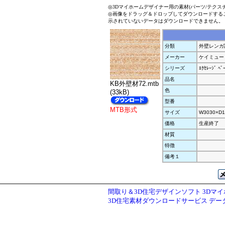
◎3Dマイホームデザイナー用の素材(パーツ/テクス
◎画像をドラッグ＆ドロップしてダウンロードする
示されていないデータはダウンロードできません。
分類
外壁レンガ
メーカー
ケイミュー
シリーズ
ｴｸｾﾚｰｼﾞ ﾍﾞ
品名
KB外壁材72.mtb
色
(33kB)
型番
MTB形式
サイズ
W3030×D1
価格
生産終了
材質
特徴
備考１
間取り＆3D住宅デザインソフト 3Dマ
3D住宅素材ダウンロードサービス デ